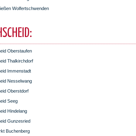
ießen Wolfertschwenden
HSCHEID:
eid Oberstaufen
eid Thalkirchdorf
eid Immenstadt
heid Nesselwang
eid Oberstdorf
eid Seeg
eid Hindelang
eid Gunzesried
rkt Buchenberg