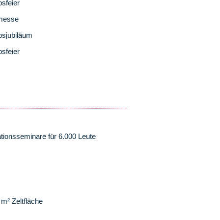
bsfeier
messe
bsjubiläum
bsfeier
tionsseminare für 6.000 Leute
m² Zeltfläche