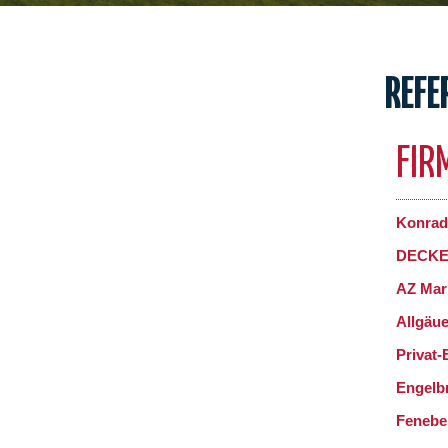
REFE
FIR
Konrad
DECKEL
AZ Mar
Allgäu
Privat-
Engelb
Fenebe