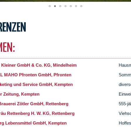
RENZEN
MEN:
 Kleiner GmbH & Co. KG, Mindelheim
Hausme
 MAHO Pfronten GmbH, Pfronten
Somme
keting und Service GmbH, Kempten
diver
er Zeitung, Kempten
Einwe
Brauerei Zötler GmbH, Rettenberg
555-jä
räu Rettenberg H. W. KG, Rettenberg
Viehs
rg Lebensmittel GmbH, Kempten
Hoffes