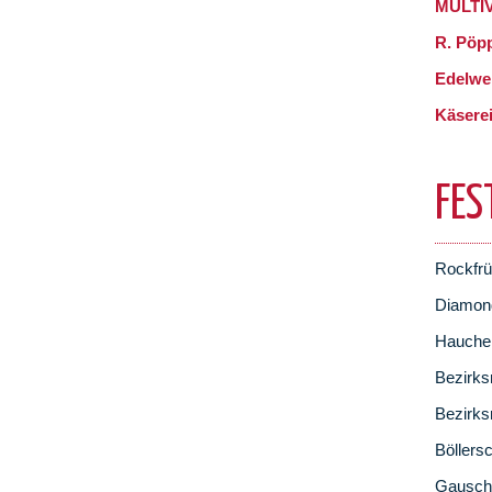
MULTIV
R. Pöp
Edelwe
Käsere
FES
Rockfrü
Diamon
Hauchen
Bezirks
Bezirks
Böllers
Gausch