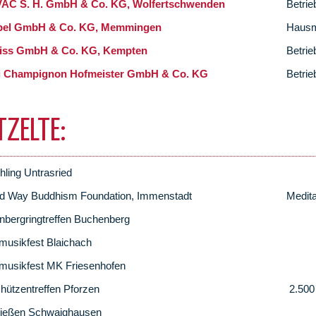
AC S. H. GmbH & Co. KG, Wolfertschwenden
Betrie
pel GmbH & Co. KG, Memmingen
Haus
iss GmbH & Co. KG, Kempten
Betrie
i Champignon Hofmeister GmbH & Co. KG
Betrie
TZELTE:
hling Untrasried
d Way Buddhism Foundation, Immenstadt
Medita
bergringtreffen Buchenberg
musikfest Blaichach
musikfest MK Friesenhofen
chützentreffen Pforzen
2.500 
ießen Schwaighausen