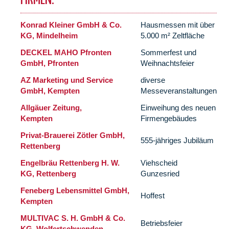
FIRMEN:
Konrad Kleiner GmbH & Co.
Hausmessen mit über
KG, Mindelheim
5.000 m² Zeltfläche
DECKEL MAHO Pfronten
Sommerfest und
GmbH, Pfronten
Weihnachtsfeier
AZ Marketing und Service
diverse
GmbH, Kempten
Messeveranstaltungen
Allgäuer Zeitung,
Einweihung des neuen
Kempten
Firmengebäudes
Privat-Brauerei Zötler GmbH,
555-jähriges Jubiläum
Rettenberg
Engelbräu Rettenberg H. W.
Viehscheid
KG, Rettenberg
Gunzesried
Feneberg Lebensmittel GmbH,
Hoffest
Kempten
MULTIVAC S. H. GmbH & Co.
Betriebsfeier
KG, Wolfertschwenden