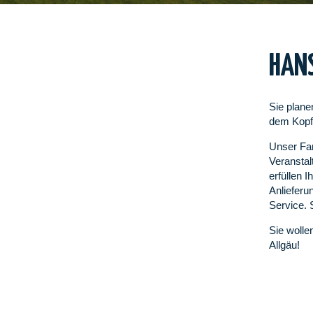
HANS
Sie plane
dem Kopf 
Unser Fam
Veranstal
erfüllen 
Anlieferu
Service. 
Sie woll
Allgäu!